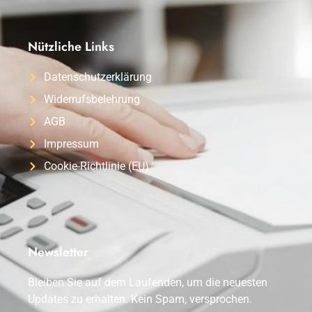
Nützliche Links
Datenschutzerklärung
Widerrufsbelehrung
AGB
Impressum
Cookie-Richtlinie (EU)
Newsletter
Bleiben Sie auf dem Laufenden, um die neuesten
Updates zu erhalten. Kein Spam, versprochen.