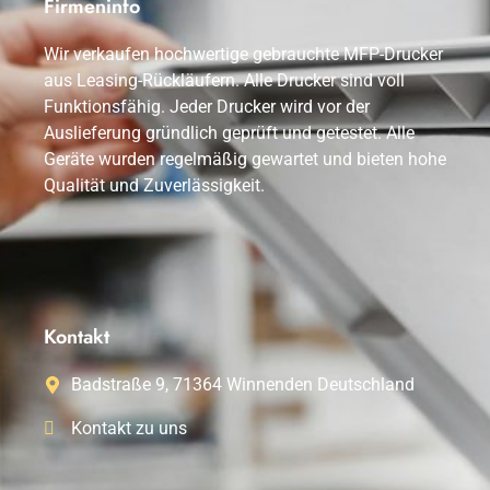
Firmeninfo
Wir verkaufen hochwertige gebrauchte MFP-Drucker
aus Leasing-Rückläufern. Alle Drucker sind voll
Funktionsfähig. Jeder Drucker wird vor der
Auslieferung gründlich geprüft und getestet. Alle
Geräte wurden regelmäßig gewartet und bieten hohe
Qualität und Zuverlässigkeit.
Kontakt
Badstraße 9, 71364 Winnenden Deutschland
Kontakt zu uns